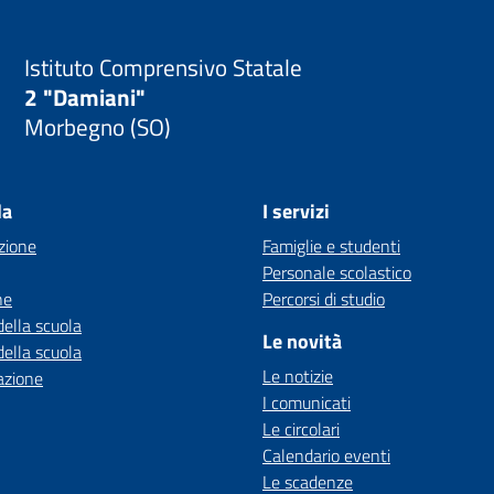
Istituto Comprensivo Statale
2 "Damiani"
Morbegno (SO)
la
I servizi
zione
Famiglie e studenti
Personale scolastico
ne
Percorsi di studio
della scuola
Le novità
della scuola
Le notizie
azione
I comunicati
Le circolari
Calendario eventi
Le scadenze