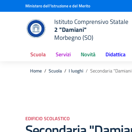
Vai ai contenuti
Vai al menu di navigazione
Vai al footer
Ministero dell'Istruzione e del Merito
Istituto Comprensivo Statale
2 "Damiani"
Morbegno (SO)
Scuola
Servizi
Novità
Didattica
Home
Scuola
I luoghi
Secondaria "Damiani
EDIFICIO SCOLASTICO
Secondaria "Damia