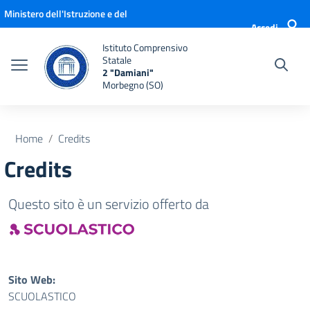
Vai ai contenuti
Vai al menu di navigazione
Vai al footer
Ministero dell'Istruzione e del
Accedi
Merito
Istituto Comprensivo
Statale
2 "Damiani"
Morbegno (SO)
Home
Credits
Credits
Questo sito è un servizio offerto da
Sito Web:
SCUOLASTICO