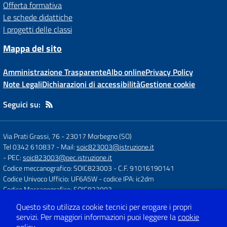
Offerta formativa
Le schede didattiche
I progetti delle classi
Mappa del sito
Amministrazione Trasparente
Albo online
Privacy Policy
Note Legali
Dichiarazioni di accessibilità
Gestione cookie
Seguici su:
Via Prati Grassi, 76
-
23017 Morbegno (SO)
Tel 0342 610837
- Mail:
soic823003@istruzione.it
- PEC:
soic823003@pec.istruzione.it
Codice meccanografico: SOIC823003
- C.F. 91016190141
Codice Univoco Ufficio: UF6A5W
- codice IPA: ic2dm
Codice Meccanografico: SOIC823003
Questo sito utilizza cookie tecnici per erogare i propri
servizi.
Per maggiori informazioni puoi leggere la
cookie
Concept & Design by
Designers Italia