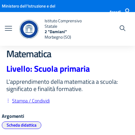
Vai ai contenuti
Vai al menu di navigazione
Vai al footer
Ministero dell'Istruzione e del
Accedi
Merito
Istituto Comprensivo
Statale
2 "Damiani"
Morbegno (SO)
Matematica
Livello: Scuola primaria
L'apprendimento della matematica a scuola:
significato e finalità formative.
Stampa / Condividi
Argomenti
Scheda didattica