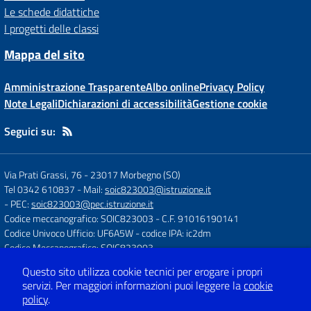
Le schede didattiche
I progetti delle classi
Mappa del sito
Amministrazione Trasparente
Albo online
Privacy Policy
Note Legali
Dichiarazioni di accessibilità
Gestione cookie
Seguici su:
Via Prati Grassi, 76
-
23017 Morbegno (SO)
Tel 0342 610837
- Mail:
soic823003@istruzione.it
- PEC:
soic823003@pec.istruzione.it
Codice meccanografico: SOIC823003
- C.F. 91016190141
Codice Univoco Ufficio: UF6A5W
- codice IPA: ic2dm
Codice Meccanografico: SOIC823003
Questo sito utilizza cookie tecnici per erogare i propri
servizi.
Per maggiori informazioni puoi leggere la
cookie
Concept & Design by
Designers Italia
policy
.
Sito web realizzato con CMS
SCUOLASTICO